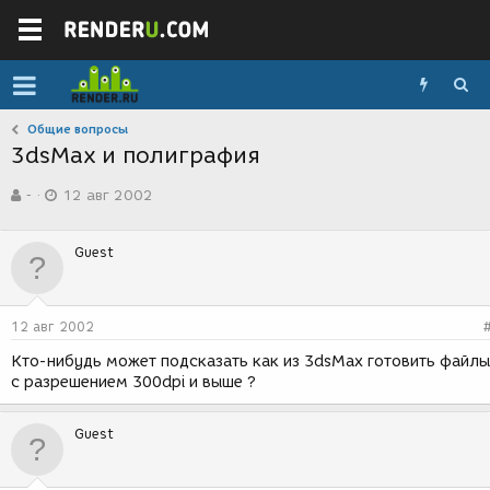
Общие вопросы
3dsMax и полиграфия
А
Д
-
12 авг 2002
в
а
т
т
о
а
Guest
р
с
т
о
е
з
м
д
12 авг 2002
ы
а
н
Кто-нибудь может подсказать как из 3dsMax готовить файлы
и
с разрешением 300dpi и выше ?
я
Guest