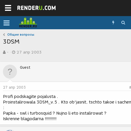
Общие вопросы
3DSM
А
Д
-
27 апр 2003
в
а
т
т
о
а
Guest
р
с
т
о
е
з
м
д
27 апр 2003
ы
а
н
Profi podskagite pojalusta .
и
Proinstalirowala 3DSM_v.5 . Kto ob'jasnit, tschto takoe i sache
я
:
Papka - swl i turbosquid ? Nujno li eto instalirowat ?
Iskrenne blagodarna !!!!!!!!!!