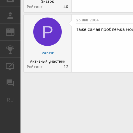
Знаток
Рейтинг
40
РАБОТА
23 янв 2004
P
Таже самая проблемка мож
REN
ЖУРНАЛ
КОНКУРСЫ
Pancir
Активный участник
КУРСЫ
Рейтинг
12
ФОРУМ
RU
Русский