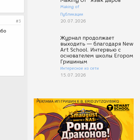
Making Of "Язык даров"
Making of
Публикации
20.07.2026
#3
ибо
Журнал продолжает
выходить — благодаря New
Art School. Интервью с
основателем школы Егором
Гришиным
Интересное из сети
15.07.2026