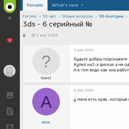
Forums
What's new
Forums
3D-арт
Общие вопросы
3D-болтуны
3ds - 6 серийный №
А
Д
-
5 янв 2004
в
а
т
т
о
а
5 янв 2004
р
с
т
о
Будьте добры подскажите 
е
з
Купил на3-х дисках а ни о
м
д
А в том виде как она рабо
Гость
ы
а
Guest
н
и
я
6 янв 2004
ГАЛЕРЕЯ
A
у меня есть кряк, который
ПУБЛИКАЦИИ
Anm
БЛОГИ