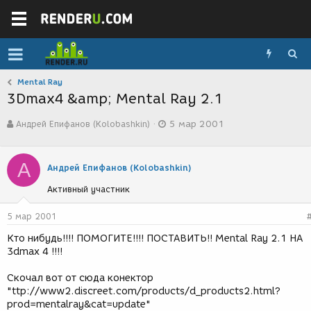
Mental Ray
3Dmax4 &amp; Mental Ray 2.1
А
Д
Андрей Епифанов (Kolobashkin)
5 мар 2001
в
а
т
т
о
а
А
р
с
Андрей Епифанов (Kolobashkin)
т
о
Активный участник
е
з
м
д
ы
а
5 мар 2001
н
Кто нибудь!!!! ПОМОГИТЕ!!!! ПОСТАВИТЬ!! Mental Ray 2.1 НА
и
3dmax 4 !!!!
я
Скочал вот от сюда конектор
"ttp://www2.discreet.com/products/d_products2.html?
prod=mentalray&cat=update"