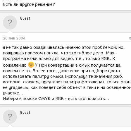
Есть ли другое решение?
Guest
20 янв 2004
я не так давно озадачивалась именно этой проблемой, но,
пошуршав поиском поняла, что это гиблое дело. Мах -
программа изначально для видео, т.е., только RGB. К
сожалению
(( При конвертации в смык получается да,
совсем не то. Более того, даже если при подборе цвета
использовать палитру смыка (используя те значения ржб,
которые, скажем, предагает палитра фотошопа), то все равн
не угадаешь, как поведет себя объект в тени и на освещенно
участке....
Набери в поиске CMYK и RGB - есть что почитать...
Guest