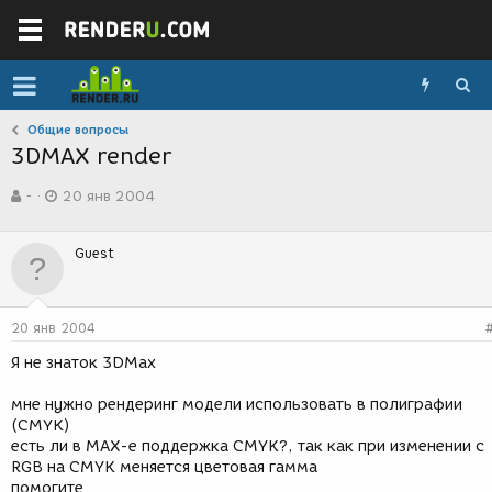
Общие вопросы
3DMAX render
А
Д
-
20 янв 2004
в
а
т
т
о
а
Guest
р
с
т
о
е
з
м
д
20 янв 2004
ы
а
н
Я не знаток 3DMax
и
я
мне нужно рендеринг модели использовать в полиграфии
(CMYK)
есть ли в MAX-е поддержка CMYK?, так как при изменении с
RGB на CMYK меняется цветовая гамма
помогите