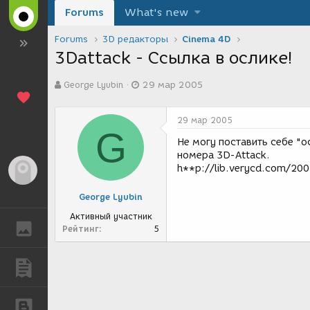
Forums
What's new
Forums
3D редакторы
Cinema 4D
3Dattack - Ссылка в ослике!
А
Д
George Lyubin
29 мар 2005
в
а
т
т
о
а
29 мар 2005
р
с
G
т
о
Не могу поставить себе "о
е
з
номера 3D-Attack.
м
д
h**p://lib.verycd.com/20
Гость
ы
а
н
George Lyubin
и
я
Активный участник
ГАЛЕРЕЯ
Рейтинг
5
ПУБЛИКАЦИИ
БЛОГИ