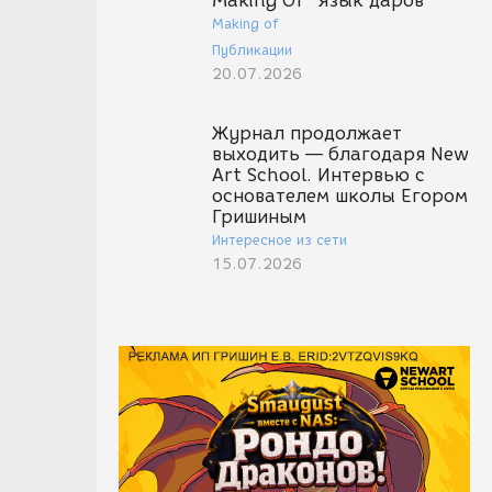
Making Of "Язык даров"
Making of
Публикации
20.07.2026
Журнал продолжает
выходить — благодаря New
Art School. Интервью с
основателем школы Егором
Гришиным
Интересное из сети
15.07.2026