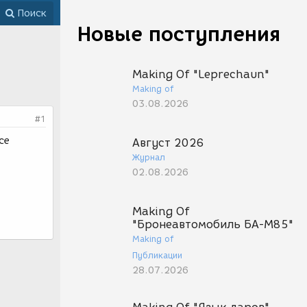
Поиск
Новые поступления
Making Of "Leprechaun"
Making of
03.08.2026
#1
се
Август 2026
Журнал
02.08.2026
Making Of
"Бронеавтомобиль БА-М85"
Making of
Публикации
28.07.2026