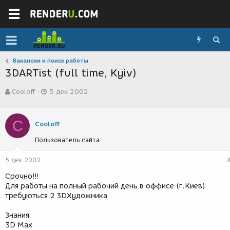
Вакансии и поиск работы
3DARTist (full time, Kyiv)
А
Д
Cooloff
5 дек 2002
в
а
т
т
о
а
C
р
с
Cooloff
т
о
Пользователь сайта
е
з
м
д
ы
а
5 дек 2002
н
Срочно!!!
и
Для работы на полный рабочий день в оффисе (г.Киев)
я
требуються 2 3DХудожника
Знания
3D Max