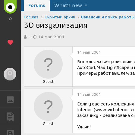
Forums
What's new
Forums
Скрытый архив
Вакансии и поиск работы
3D визуализация
А
Д
-
14 май 2001
в
а
т
т
о
а
14 май 2001
р
с
т
о
Выполняем визуализацию 
е
з
AutoCad,Max,LightScape и
м
д
Примеры работ вышлем за
Гость
ы
а
Guest
н
и
я
14 май 2001
ГАЛЕРЕЯ
Если у вас есть коллекция
Interior (www.virtinterior
заказчику - реализована с
ПУБЛИКАЦИИ
Guest
Удачи!
БЛОГИ