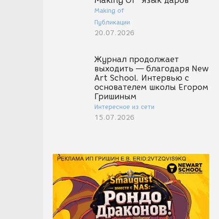
Making Of "Язык даров"
Making of
Публикации
20.07.2026
Журнал продолжает
выходить — благодаря New
Art School. Интервью с
основателем школы Егором
Гришиным
Интересное из сети
15.07.2026