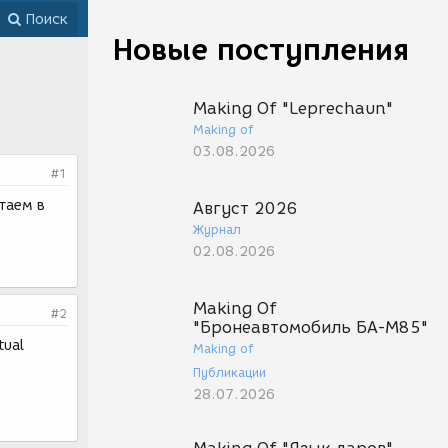
Поиск
Новые поступления
Making Of "Leprechaun"
Making of
03.08.2026
#1
таем в
Август 2026
Журнал
02.08.2026
Making Of
#2
"Бронеавтомобиль БА-М85"
tual
Making of
Публикации
28.07.2026