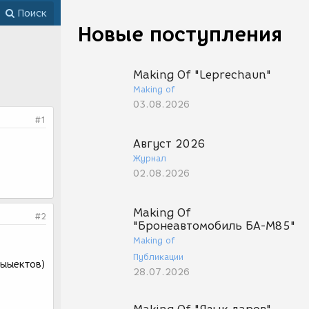
Поиск
Новые поступления
Making Of "Leprechaun"
Making of
03.08.2026
#1
Август 2026
Журнал
02.08.2026
Making Of
#2
"Бронеавтомобиль БА-М85"
Making of
Публикации
эыыектов)
28.07.2026