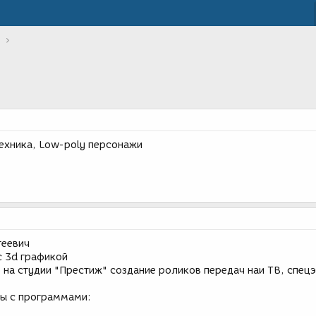
техника, Low-poly персонажи
геевич
с 3d графикой
 на студии "Престиж" создание роликов передач наи ТВ, спец
ы с программами: