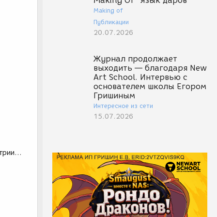
Making Of "Язык даров"
Making of
Публикации
20.07.2026
Журнал продолжает
выходить — благодаря New
Art School. Интервью с
основателем школы Егором
Гришиным
Интересное из сети
15.07.2026
рии...