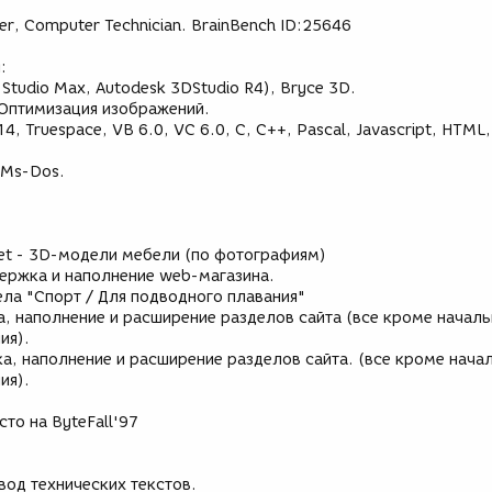
, Computer Technician. BrainBench ID:25646
:
Studio Max, Autodesk 3DStudio R4), Bryce 3D.
 Оптимизация изображений.
4, Truespace, VB 6.0, VC 6.0, С, С++, Pascal, Javascript, HTML
 Ms-Dos.
.net - 3D-модели мебели (по фотографиям)
держка и наполнение web-магазина.
ела "Спорт / Для подводного плавания"
а, наполнение и расширение разделов сайта (все кроме начал
ия).
а, наполнение и расширение разделов сайта. (все кроме нача
ия).
то на ByteFall'97
евод технических текстов.