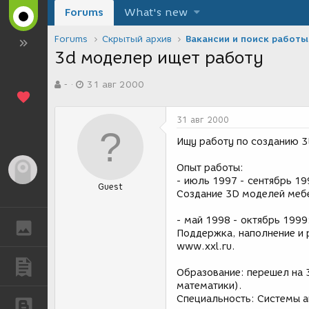
Forums
What's new
Forums
Скрытый архив
Вакансии и поиск работы
3d моделер ищет работу
А
Д
-
31 авг 2000
в
а
т
т
о
а
31 авг 2000
р
с
т
о
Ищу работу по созданию 3
е
з
м
д
Опыт работы:
Гость
ы
а
- июль 1997 - сентябрь 1
Guest
н
Создание 3D моделей меб
и
я
- май 1998 - октябрь 1999
ГАЛЕРЕЯ
Поддержка, наполнение и р
www.xxl.ru.
ПУБЛИКАЦИИ
Образование: перешел на 
математики).
Специальность: Системы а
БЛОГИ