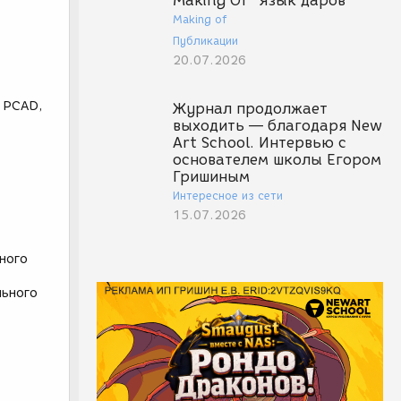
Making Of "Язык даров"
Making of
Публикации
20.07.2026
, PCAD,
Журнал продолжает
выходить — благодаря New
Art School. Интервью с
основателем школы Егором
Гришиным
Интересное из сети
15.07.2026
ьного
льного