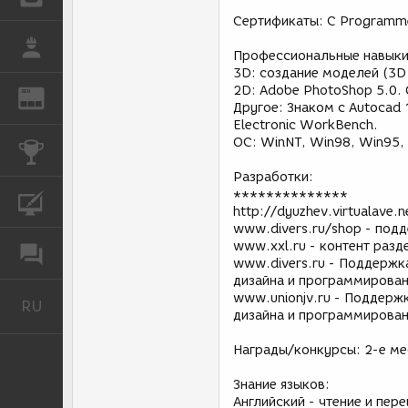
Сертификаты: C Programmer
РАБОТА
Профессиональные навыки
3D: создание моделей (3D 
2D: Adobe PhotoShop 5.0.
REN
ЖУРНАЛ
Другое: Знаком с Autocad 1
Electronic WorkBench.
ОС: WinNT, Win98, Win95,
КОНКУРСЫ
Разработки:
**************
КУРСЫ
http://dyuzhev.virtualave
www.divers.ru/shop - под
www.xxl.ru - контент разд
ФОРУМ
www.divers.ru - Поддержк
дизайна и программирован
www.unionjv.ru - Поддержк
RU
Русский
дизайна и программирован
Награды/конкурсы: 2-е мес
Знание языков:
Английский - чтение и пер