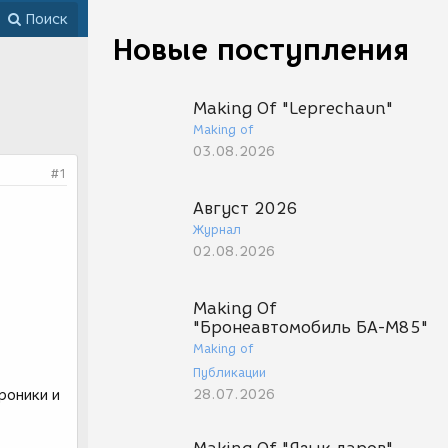
Поиск
Новые поступления
Making Of "Leprechaun"
Making of
03.08.2026
#1
Август 2026
Журнал
02.08.2026
Making Of
"Бронеавтомобиль БА-М85"
Making of
Публикации
28.07.2026
роники и