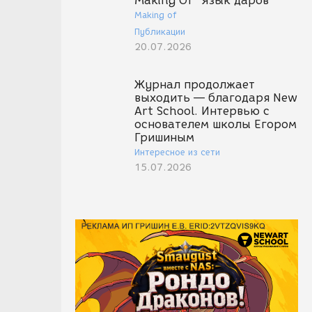
Making Of "Язык даров"
Making of
Публикации
20.07.2026
Журнал продолжает
выходить — благодаря New
Art School. Интервью с
основателем школы Егором
Гришиным
Интересное из сети
15.07.2026