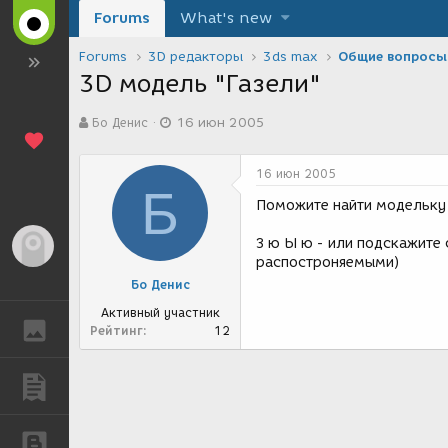
Forums
What's new
Forums
3D редакторы
3ds max
Общие вопросы
3D модель "Газели"
А
Д
Бо Денис
16 июн 2005
в
а
т
т
о
а
16 июн 2005
р
с
Б
т
о
Поможите найти модельку 
е
з
м
д
З ю Ы ю - или подскажите
Гость
ы
а
распостроняемыми)
н
Бо Денис
и
я
Активный участник
ГАЛЕРЕЯ
Рейтинг
12
ПУБЛИКАЦИИ
БЛОГИ