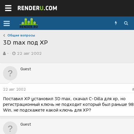
Общие вопросы
3D max под XP
А
Д
-
22 авг 2002
в
а
т
т
о
а
Guest
р
с
т
о
е
з
м
д
22 авг 2002
ы
а
н
Поставил XP установил 3D max, скачал C-Dilla для xp, но
и
регистрационный ключь не подходит который был раньше 98
я
Win, не подскажете какой ключь для XP?
Guest