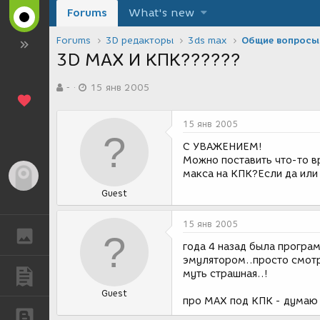
Forums
What's new
Forums
3D редакторы
3ds max
Общие вопросы
3D MAX И КПК??????
А
Д
-
15 янв 2005
в
а
т
т
о
а
15 янв 2005
р
с
т
о
С УВАЖЕНИЕМ!
е
з
Можно поставить что-то в
м
д
макса на КПК?Если да или 
Гость
ы
а
Guest
н
и
я
15 янв 2005
ГАЛЕРЕЯ
года 4 назад была програ
эмулятором..просто смотр
муть страшная..!
ПУБЛИКАЦИИ
Guest
про МАХ под КПК - думаю н
БЛОГИ