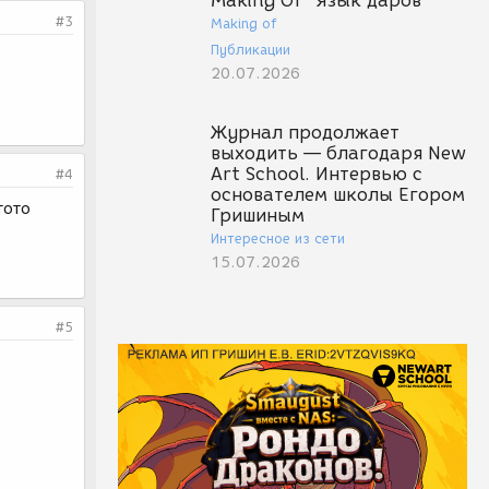
Making Of "Язык даров"
#3
Making of
Публикации
20.07.2026
Журнал продолжает
выходить — благодаря New
Art School. Интервью с
#4
основателем школы Егором
тото
Гришиным
Интересное из сети
15.07.2026
#5