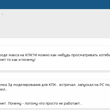
роде макса на КПК?И можно как-нибудь просматривать хотяб
нет то как и почему!
ммка 3д моделирования для КПК.. встречал..запускал на PC по
ел..
ет. Почему - потому что просто не работает..