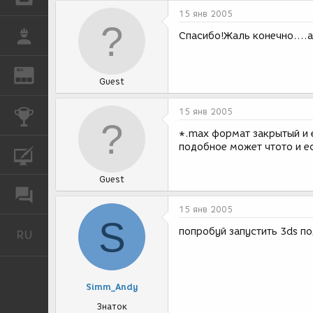
15 янв 2005
РАБОТА
Спасибо!Жаль конечно....
REN
ЖУРНАЛ
Guest
15 янв 2005
КОНКУРСЫ
*.max формат закрытый и ег
подобное может чтото и ест
КУРСЫ
Guest
ФОРУМ
15 янв 2005
S
попробуй запустить 3ds по
RU
Русский
Simm_Andy
Знаток