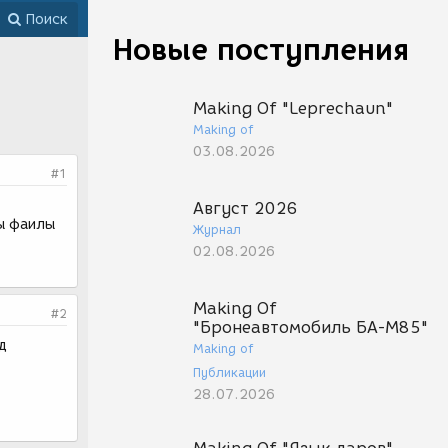
Поиск
Новые поступления
Making Of "Leprechaun"
Making of
03.08.2026
#1
Август 2026
ы фаилы
Журнал
02.08.2026
Making Of
#2
"Бронеавтомобиль БА-М85"
д
Making of
Публикации
28.07.2026