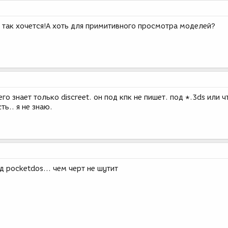
а так хочется!А хоть для примитивного просмотра моделей?
о знает только discreet. он под кпк не пишет. под *.3ds или ч
ь.. я не знаю.
д pocketdos... чем черт не шутит