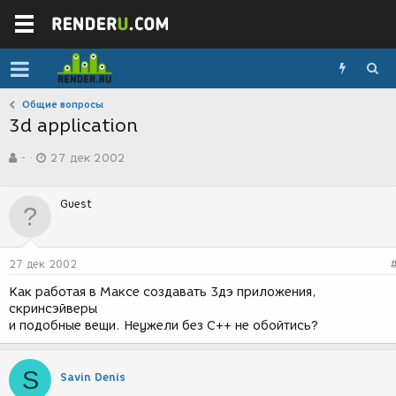
Общие вопросы
3d application
А
Д
-
27 дек 2002
в
а
т
т
о
а
Guest
р
с
т
о
е
з
м
д
27 дек 2002
ы
а
н
Как работая в Максе создавать 3дэ приложения,
и
скринсэйверы
я
и подобные вещи. Неужели без С++ не обойтись?
S
Savin Denis