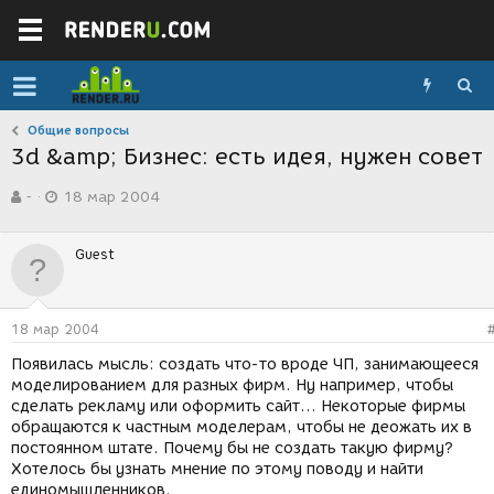
Общие вопросы
3d &amp; Бизнес: есть идея, нужен совет
А
Д
-
18 мар 2004
в
а
т
т
о
а
Guest
р
с
т
о
е
з
м
д
18 мар 2004
ы
а
н
Появилась мысль: создать что-то вроде ЧП, занимающееся
и
моделированием для разных фирм. Ну например, чтобы
я
сделать рекламу или оформить сайт... Некоторые фирмы
обращаются к частным моделерам, чтобы не деожать их в
постоянном штате. Почему бы не создать такую фирму?
Хотелось бы узнать мнение по этому поводу и найти
единомышленников.