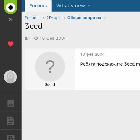
Forums
What's new
Forums
2D-арт
Общие вопросы
3ccd
А
Д
-
18 фев 2004
в
а
т
т
о
а
18 фев 2004
р
с
т
о
Ребята подскажите 3ccd mi
е
з
м
д
Гость
ы
а
Guest
н
и
я
ГАЛЕРЕЯ
ПУБЛИКАЦИИ
БЛОГИ