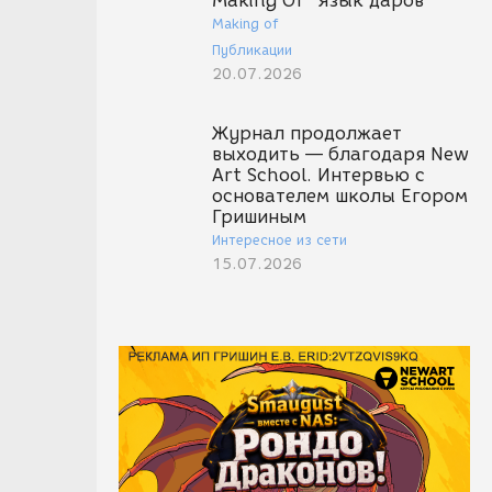
Making Of "Язык даров"
Making of
Публикации
20.07.2026
Журнал продолжает
выходить — благодаря New
Art School. Интервью с
основателем школы Егором
Гришиным
Интересное из сети
15.07.2026