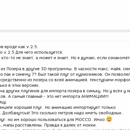
в вроде как v.2.5.
o v.2.5 Для чего используется.
кто-то не знает, а может и знает. Но я думаю, если ознакомят
 из Позера в другие 3D программы. В часности макс, майя, син
 пак и синему 7? Был такой плуг от куриозников. Он позволя
средственно из позера со всей анимацией, текстурами морфо
ко в этих версиях.
а других плугинов для импорта позера в синьку. Но у всех у н
ков. А самый главный - это нет импорта АНИМАЦИИ!!!
ицу.
ринципе хороший плуг. Но анимацию импортирует только
 Долбанутсья! Это сколько метров надо иметь свободных.
луг. но им хорошо пользоваться для MOCCO. Имхо
, мапы расставлены. Правда я далек от мокки.