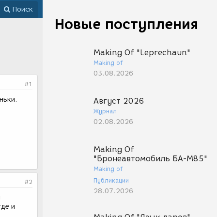
Поиск
Новые поступления
Making Of "Leprechaun"
Making of
03.08.2026
#1
ньки.
Август 2026
Журнал
02.08.2026
Making Of
"Бронеавтомобиль БА-М85"
Making of
Публикации
#2
28.07.2026
и
где и