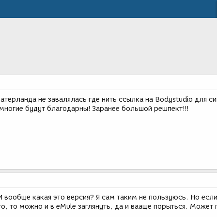
фатерланда не завалялась где нить ссылка на Bodystudio для си
многие будут благодарны! Заранее большой решпект!!!
 И вообще какая это версия? Я сам таким не пользуюсь. Но есл
о, то можно и в eMule заглянуть, да и вааще порыться. Может 