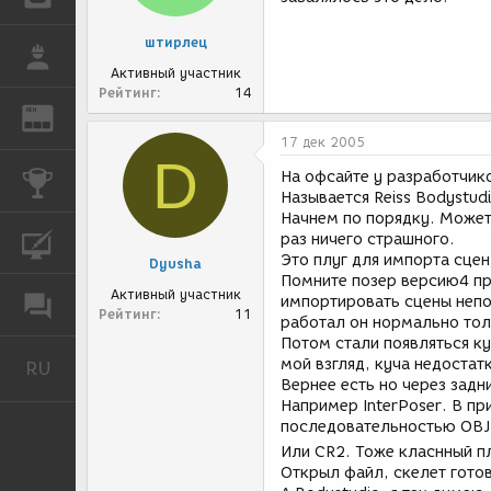
штирлец
РАБОТА
Активный участник
Рейтинг
14
REN
ЖУРНАЛ
17 дек 2005
D
На офсайте у разработчико
КОНКУРСЫ
Называется Reiss Bodystudi
Начнем по порядку. Может 
раз ничего страшного.
КУРСЫ
Это плуг для импорта сцен
Dyusha
Помните позер версию4 про
Активный участник
импортировать сцены непо
ФОРУМ
Рейтинг
11
работал он нормально толь
Потом стали появляться куч
мой взгляд, куча недостат
RU
Русский
Вернее есть но через задн
Например InterPoser. В п
последовательностью OBJ.
Или CR2. Тоже класнный п
Открыл файл, скелет готов