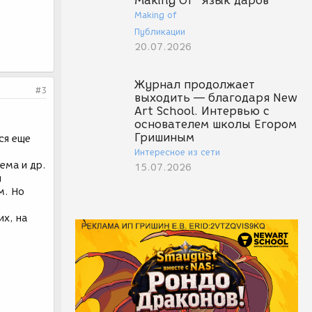
Making Of "Язык даров"
Making of
Публикации
20.07.2026
Журнал продолжает
#3
выходить — благодаря New
Art School. Интервью с
основателем школы Егором
Гришиным
ся еще
Интересное из сети
ема и др.
15.07.2026
л
м. Но
их, на