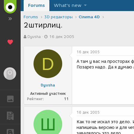
Forums
What's new
Forums
3D редакторы
Cinema 4D
2штирлиц.
А
Д
Dyusha
16 дек 2005
в
а
т
т
о
а
16 дек 2005
р
с
D
т
о
А там у вас на просторах 
е
з
Позарез надо. Да я думаю 
м
д
Гость
ы
а
н
Dyusha
и
я
Активный участник
ГАЛЕРЕЯ
Рейтинг
11
16 дек 2005
ПУБЛИКАЦИИ
Ш
Как то не искал это дело.
напишешь версию и для чег
БЛОГИ
завалялось это дело.