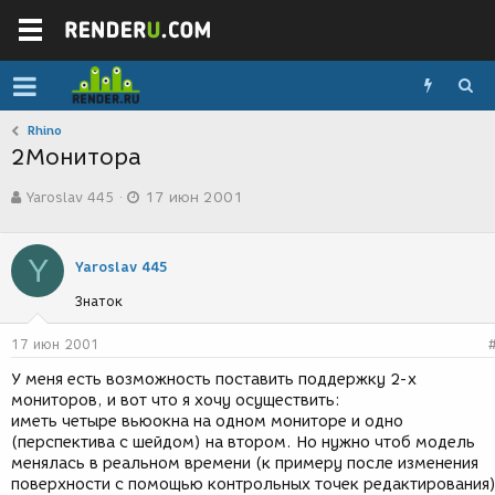
Rhino
2Монитора
А
Д
Yaroslav 445
17 июн 2001
в
а
т
т
о
а
Y
р
с
Yaroslav 445
т
о
Знаток
е
з
м
д
ы
а
17 июн 2001
н
У меня есть возможность поставить поддержку 2-х
и
мониторов, и вот что я хочу осуществить:
я
иметь четыре вьюокна на одном мониторе и одно
(перспектива с шейдом) на втором. Но нужно чтоб модель
менялась в реальном времени (к примеру после изменения
поверхности с помощью контрольных точек редактирования)