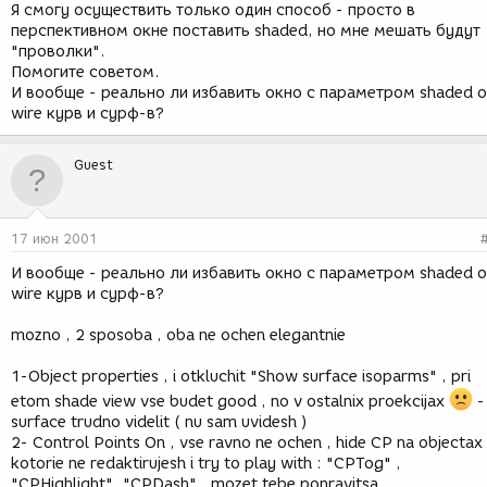
Я смогу осуществить только один способ - просто в
перспективном окне поставить shaded, но мне мешать будут
"проволки".
Помогите советом.
И вообще - реально ли избавить окно с параметром shaded о
wire курв и сурф-в?
Guest
17 июн 2001
И вообще - реально ли избавить окно с параметром shaded о
wire курв и сурф-в?
mozno , 2 sposoba , oba ne ochen elegantnie
1-Object properties , i otkluchit "Show surface isoparms" , pri
etom shade view vse budet good , no v ostalnix proekcijax
-
surface trudno videlit ( nu sam uvidesh )
2- Control Points On , vse ravno ne ochen , hide CP na objectax
kotorie ne redaktirujesh i try to play with : "CPTog" ,
"CPHighlight", "CPDash" , mozet tebe ponravitsa