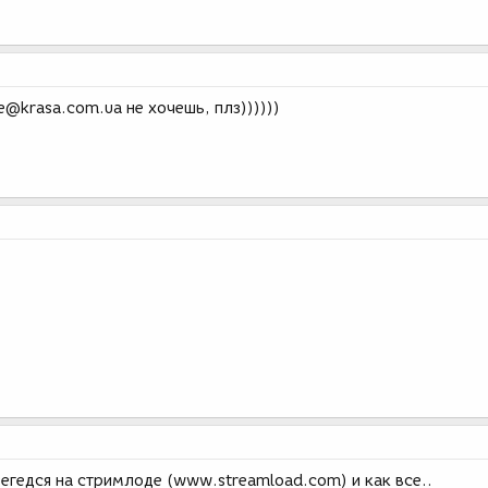
e@krasa.com.ua не хочешь, плз))))))
егедся на стримлоде (www.streamload.com) и как все..