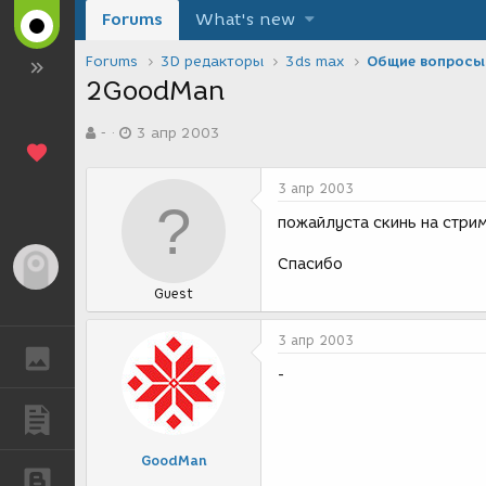
Forums
What's new
Forums
3D редакторы
3ds max
Общие вопросы
2GoodMan
А
Д
-
3 апр 2003
в
а
т
т
о
а
3 апр 2003
р
с
т
о
пожайлуста скинь на стрим 
е
з
м
д
Спасибо
Гость
ы
а
Guest
н
и
я
3 апр 2003
ГАЛЕРЕЯ
-
ПУБЛИКАЦИИ
GoodMan
БЛОГИ