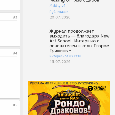
Making Of "Язык даров"
Making of
Публикации
20.07.2026
#3
Журнал продолжает
выходить — благодаря New
Art School. Интервью с
основателем школы Егором
Гришиным
#4
Интересное из сети
15.07.2026
#5