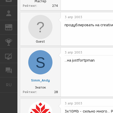
Мастер
Рейтинг
274
РАБОТА
3 апр 2003
продублировать на creativ
REN
ЖУРНАЛ
КОНКУРСЫ
Guest
3 апр 2003
КУРСЫ
S
..на justfortpman
ФОРУМ
Simm_Andy
RU
Русский
Знаток
Рейтинг
28
3 апр 2003
3x10Mb - сильно много.. Р