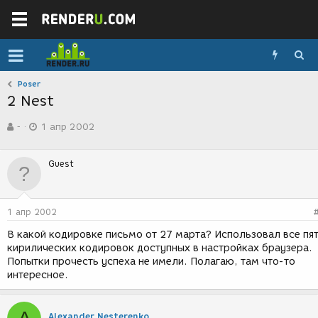
Poser
2 Nest
А
Д
-
1 апр 2002
в
а
т
т
о
а
Guest
р
с
т
о
е
з
м
д
1 апр 2002
ы
а
н
В какой кодировке письмо от 27 марта? Использовал все пя
и
кирилических кодировок доступных в настройках браузера.
я
Попытки прочесть успеха не имели. Полагаю, там что-то
интересное.
Alexander Nesterenko