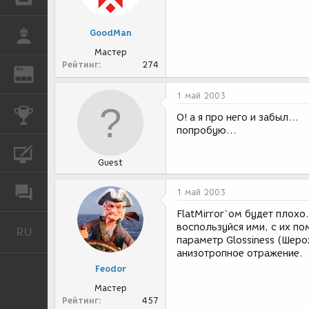
GoodMan
РАБОТА
Мастер
Рейтинг
274
REN
ЖУРНАЛ
1 май 2003
КОНКУРСЫ
О! а я про него и забыл...
попробую...
КУРСЫ
Guest
ФОРУМ
1 май 2003
FlatMirror`ом будет плохо. 
воспользуйся ими, с их п
RU
Русский
параметр Glossiness (Шеро
анизотропное отражение.
Feodor
Мастер
Рейтинг
457