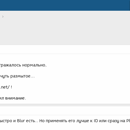
отражалось нормально,
чуть размытое...
net/ !
лил внимание.
быстро и Blur есть.. Но применять его лучше к ID или сразу на P