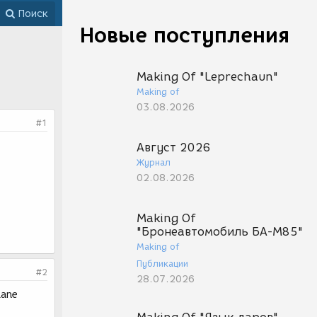
Поиск
Новые поступления
Making Of "Leprechaun"
Making of
03.08.2026
#1
Август 2026
Журнал
02.08.2026
Making Of
"Бронеавтомобиль БА-М85"
Making of
Публикации
#2
28.07.2026
lane