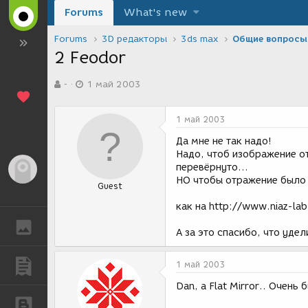
Forums
What's new
Forums
3D редакторы
3ds max
Общие вопросы
2 Feodor
А
Д
-
1 май 2003
в
а
т
т
о
а
1 май 2003
р
с
т
о
Да мне не так надо!
е
з
Надо, чтоб изображение 
м
д
перевёрнуто...
Гость
ы
а
НО чтобы отражение было 
Guest
н
и
как на http://www.niaz-lab.
я
ГАЛЕРЕЯ
А за это спасибо, что уде
ПУБЛИКАЦИИ
1 май 2003
Dan, а Flat Mirror.. Очень 
БЛОГИ