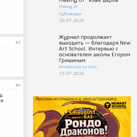
Making Of "Язык даров"
Making of
Публикации
20.07.2026
Журнал продолжает
#3
выходить — благодаря New
Art School. Интервью с
основателем школы Егором
Гришиным
Интересное из сети
15.07.2026
#4
y,
ся