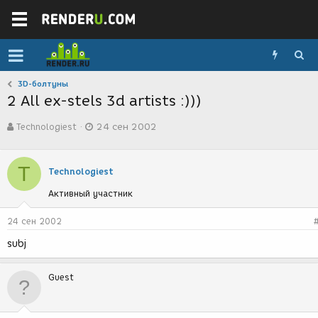
3D-болтуны
2 All ex-stels 3d artists :)))
А
Д
Technologiest
24 сен 2002
в
а
т
т
о
а
T
р
с
Technologiest
т
о
Активный участник
е
з
м
д
ы
а
24 сен 2002
н
subj
и
я
Guest