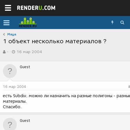
Maya
1 объект несколько материалов ?
А
Д
-
16 мар 2004
в
а
т
т
о
а
Guest
р
с
т
о
е
з
м
д
16 мар 2004
ы
а
н
есть Subdiv, можно ли назначить на разные полигоны - разны
и
материалы.
я
Спасибо.
Guest