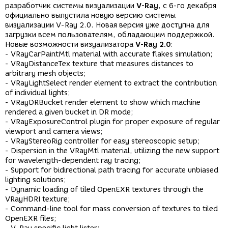
разработчик системы визуализации
V-Ray
, с 6-го декабря
официально выпустила новую версию системы
визуализации V-Ray 2.0. Новая версия уже доступна для
загрузки всем пользователям, обладающим поддержкой.
Новые возможности визуализатора
V-Ray 2.0
:
- VRayCarPaintMtl material with accurate flakes simulation;
- VRayDistanceTex texture that measures distances to
arbitrary mesh objects;
- VRayLightSelect render element to extract the contribution
of individual lights;
- VRayDRBucket render element to show which machine
rendered a given bucket in DR mode;
- VRayExposureControl plugin for proper exposure of regular
viewport and camera views;
- VRayStereoRig controller for easy stereoscopic setup;
- Dispersion in the VRayMtl material, utilizing the new support
for wavelength-dependent ray tracing;
- Support for bidirectional path tracing for accurate unbiased
lighting solutions;
- Dynamic loading of tiled OpenEXR textures through the
VRayHDRI texture;
- Command-line tool for mass conversion of textures to tiled
OpenEXR files;