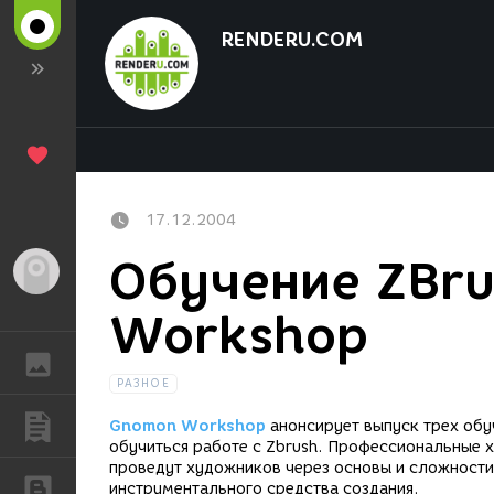
RENDERU.COM
17.12.2004
Обучение ZBru
Гость
Workshop
ГАЛЕРЕЯ
РАЗНОЕ
ПУБЛИКАЦИИ
Gnomon Workshop
анонсирует выпуск трех об
обучиться работе с Zbrush. Профессиональные 
проведут художников через основы и сложности
БЛОГИ
инструментального средства создания.