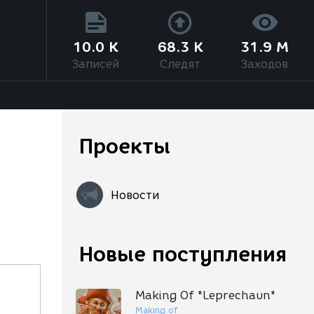
10.0 K
68.3 K
31.9 M
Записей
Следят
Заходов
Проекты
Новости
Новые поступления
Making Of "Leprechaun"
Making of