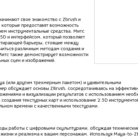
ачинают свое знакомство с Zbrush и
й, которые предоставят возможность
 нем инструментальные средства. Митс
2.5D и интерфейсом, который позволяет
 стирающей барьеры, стоящие между
читься различным методам создания и
 Митс также демонстрирует возможности
ьных сцен и изображений.
ya (или другим трехмерным пакетом) и удивительными
ер обсуждает основы ZBrush, сосредотачиваясь на эффектив
ожениями и визуализации результатов с использованием нео
создания текстурных карт и использование 2.5D инструменто
еальном времени с качественными текстурами.
оды работы с цифровыми скульптурами, обсуждая технически
 жизни и реализма к вашим персонажам. Используя Maya-to-Z