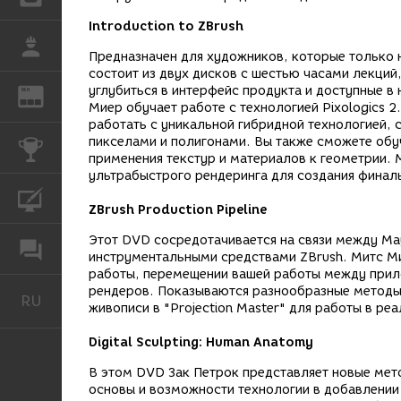
Introduction to ZBrush
РАБОТА
Предназначен для художников, которые только н
состоит из двух дисков с шестью часами лекци
углубиться в интерфейс продукта и доступные в
REN
ЖУРНАЛ
Миер обучает работе с технологией Pixologics 
работать с уникальной гибридной технологией,
пикселами и полигонами. Вы также сможете обу
КОНКУРСЫ
применения текстур и материалов к геометрии.
ультрабыстрого рендеринга для создания финал
КУРСЫ
ZBrush Production Pipeline
Этот DVD сосредотачивается на связи между Ma
ФОРУМ
инструментальными средствами ZBrush. Митс Ми
работы, перемещении вашей работы между прил
рендеров. Показываются разнообразные методы 
RU
Русский
живописи в "Projection Master" для работы в р
Digital Sculpting: Human Anatomy
В этом DVD Зак Петрок представляет новые мет
основы и возможности технологии в добавлении