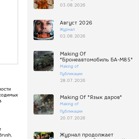
03.08.2026
Август 2026
Журнал
02.08.2026
Making Of
"Бронеавтомобиль БА-М85"
Making of
Публикации
28.07.2026
ности
бходимых
Making Of "Язык даров"
в
Making of
Публикации
20.07.2026
е
Журнал продолжает
Brush,