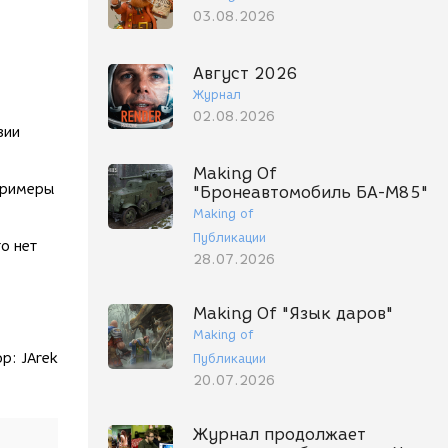
03.08.2026
Август 2026
Журнал
02.08.2026
зии
Making Of
примеры
"Бронеавтомобиль БА-М85"
Making of
Публикации
о нет
28.07.2026
Making Of "Язык даров"
Making of
ор:
JArek
Публикации
20.07.2026
Журнал продолжает