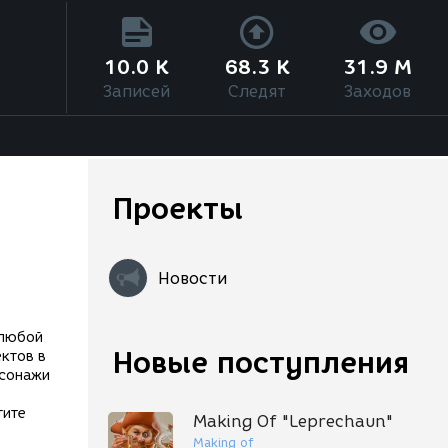
10.0 K
68.3 K
31.9 M
Записей
Следят
Заходов
Проекты
Новости
 любой
Новые поступления
ктов в
рсонажи
тите
Making Of "Leprechaun"
Making of