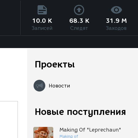
10.0 K
68.3 K
31.9 M
Записей
Следят
Заходов
Проекты
Новости
Новые поступления
Making Of "Leprechaun"
Making of