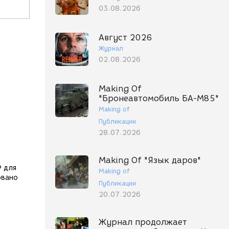
03.08.2026
Август 2026
Журнал
02.08.2026
Making Of
"Бронеавтомобиль БА-М85"
Making of
Публикации
28.07.2026
Making Of "Язык даров"
P для
Making of
овано
Публикации
20.07.2026
Журнал продолжает