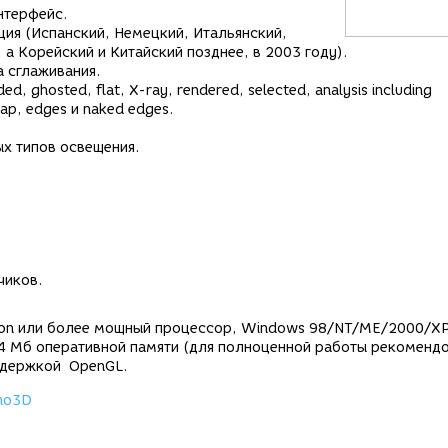
нтерфейс.
ия (Испанский, Немецкий, Итальянский,
 а Корейский и Китайский позднее, в 2003 году).
 сглаживания.
, ghosted, flat, X-ray, rendered, selected, analysis including
map, edges и naked edges.
ых типов освещения.
чиков.
leron или более мощный процессор, Windows 98/NT/ME/2000/X
 64 Мб оперативной памяти (для полноценной работы рекоменд
оддержкой OpenGL.
no3D