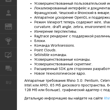
Усовершенствованный пользовательский и
Локализированный интерфейс и документац
РАБОТА
Французский, Чешский и Японский в январе,
Аппаратное ускорение OpenGL и поддержка
Режим Viewport теперь содержит wire, shaded
REN
ЖУРНАЛ
curvature, draft angle, zebra, environment 
Измерение перспективы.
Raytrace рендеринг с поддержкой различн
КОНКУРСЫ
Блоки.
Команда Worksessions.
Point Clouds.
КУРСЫ
SelVisible команды.
Усовершенствованные команды.
Усовершенствованный скриптинг.
ФОРУМ
Расширенный SDK для сторонних разработ
Новое технологическое ядро.
Аппаратные требования Rhino 3.0: Pentium, Ce
RU
Русский
Intel или AMD, 65 Мб дискового пространства,
128 Мб или больше), графический адаптер с п
Детальную информацию вы найдете на сайте
Rhi