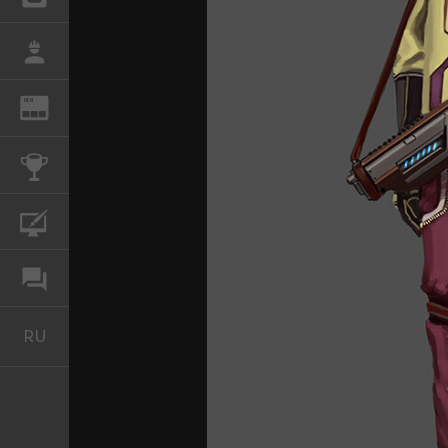
РАБОТА
REN
ЖУРНАЛ
КОНКУРСЫ
КУРСЫ
ФОРУМ
RU
Русский