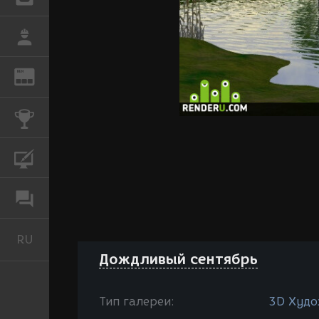
РАБОТА
REN
ЖУРНАЛ
КОНКУРСЫ
КУРСЫ
ФОРУМ
RU
Русский
Дождливый сентябрь
Тип галереи:
3D Худо