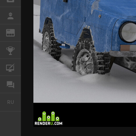
РАБОТА
REN
ЖУРНАЛ
КОНКУРСЫ
КУРСЫ
ФОРУМ
RU
Русский