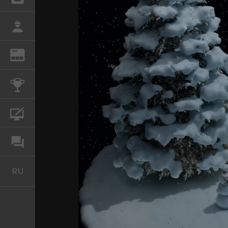
РАБОТА
REN
ЖУРНАЛ
КОНКУРСЫ
КУРСЫ
ФОРУМ
RU
Русский