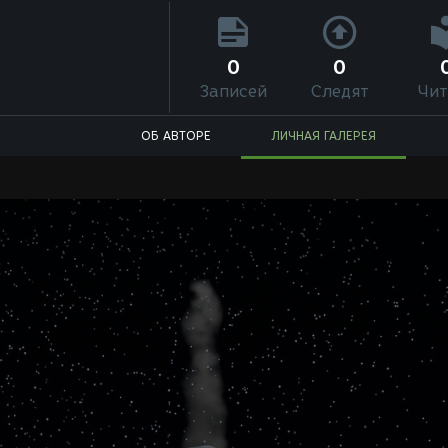
0
0
Записей
Следят
Чит
ОБ АВТОРЕ
ЛИЧНАЯ ГАЛЕРЕЯ