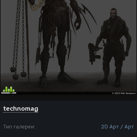
technomag
Тип галереи:
2D Арт / Арт