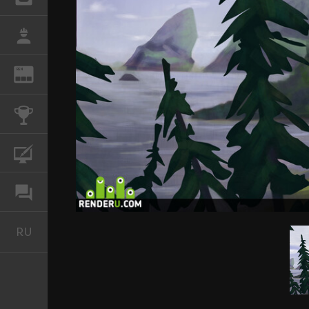
РАБОТА
REN
ЖУРНАЛ
КОНКУРСЫ
КУРСЫ
ФОРУМ
RU
Русский