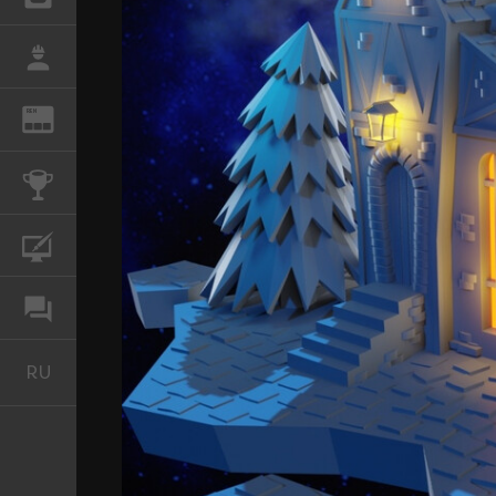
РАБОТА
REN
ЖУРНАЛ
КОНКУРСЫ
КУРСЫ
ФОРУМ
RU
Русский