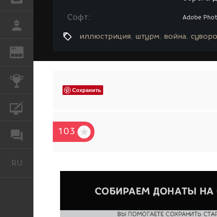
Софт:
Adobe Pho
РАБОТА
иллюстриция
штурм
война
суворо
REN
ЖУРНАЛ
КОНКУРСЫ
Сохранить
КУРСЫ
103
ФОРУМ
RU
Русский