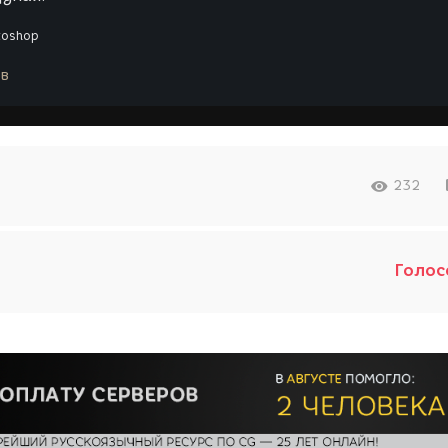
toshop
в
232
Голос