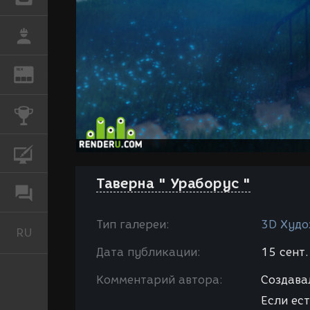
РАБОТА
REN
ЖУРНАЛ
КОНКУРСЫ
КУРСЫ
Таверна " Ураборус "
ФОРУМ
Тип галереи:
3D Худо
RU
Русский
Дата публикации:
15 сент.
Комментарий автора:
Создавал
Если ес