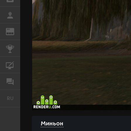
РАБОТА
REN
ЖУРНАЛ
КОНКУРСЫ
КУРСЫ
ФОРУМ
RU
Русский
Миньон