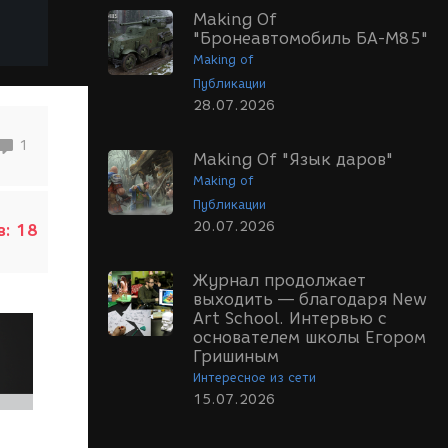
Making Of
"Бронеавтомобиль БА-М85"
Making of
Публикации
28.07.2026
1
Making Of "Язык даров"
Making of
Публикации
20.07.2026
в:
18
Журнал продолжает
выходить — благодаря New
Art School. Интервью с
основателем школы Егором
Гришиным
Интересное из сети
15.07.2026