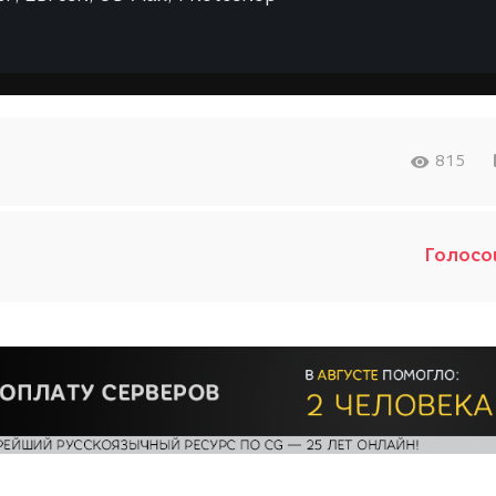
815
Голосо