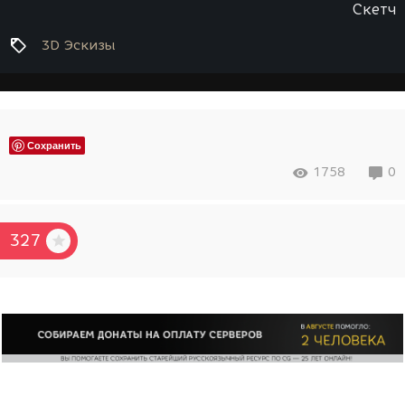
Скетч
3D Эскизы
Сохранить
1758
0
327