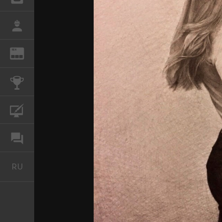
РАБОТА
REN
ЖУРНАЛ
КОНКУРСЫ
КУРСЫ
ФОРУМ
RU
Русский