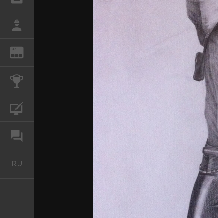
РАБОТА
REN
ЖУРНАЛ
КОНКУРСЫ
КУРСЫ
ФОРУМ
RU
Русский