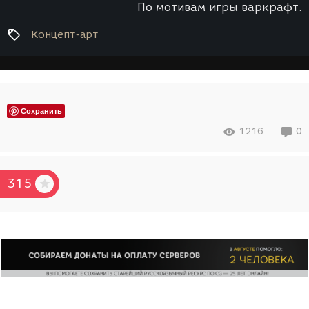
По мотивам игры варкрафт.
Концепт-арт
Сохранить
1216
0
315