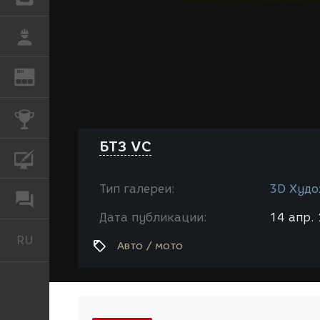
РАБОТА
REN
ЖУРНАЛ
КОНКУРСЫ
БТЗ VC
КУРСЫ
Тип галереи:
3D Худо
ФОРУМ
Дата публикации:
14 апр. 
RU
Русский
Авто / мото