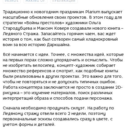
РАЗНОЕ
MAKING OF
ПУБЛИКАЦИИ
Традиционно к новогодним праздникам Plarium выпускает
масштабные обновления своих проектов. В этом году для
стратегии «Войны престолов» художники Ольга
Стародубцева и Максим Коверя создавали нового юнита –
Ледяного Стража. Запасайтесь горячим чаем, вас ждет
история о том, как был сотворен самый хладнокровный
воин за всю историю Даркшайна.
Всё начинается с идеи. Точнее, с множества идей, которые
на первых порах сложно упорядочить и осмыслить. Чтобы
не изобретать велосипед, концепт-художник собирает
множество референсов и смотрит, как подобные юниты
были реализованы в других проектах. Это важно для того,
чтобы не повторяться и не допускать типичных ошибок.
Работа концептера заключается не просто в создании 2D-
рисунка – это изучение материалов, поиск различных
интерпретаций образа и способов подачи персонажа.
Сначала необходимо продумать силуэт. На работу по
Ледяному стражу отвели всего 2 недели, поэтому
первоначальные эскизы создавались сразу в цвете, с
учетом формы и деталей.