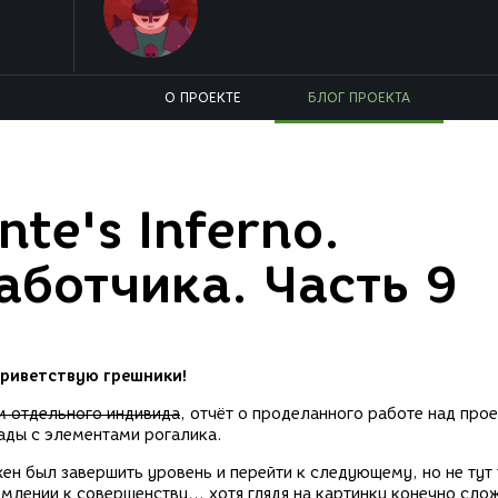
О ПРОЕКТЕ
БЛОГ ПРОЕКТА
te's Inferno.
аботчика. Часть 9
риветствую грешники!
м отдельного индивида
, отчёт о проделанного работе над про
кады с элементами рогалика.
жен был завершить уровень и перейти к следующему, но не тут 
млении к совершенству... хотя глядя на картинку конечно сло