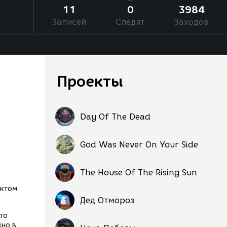
11
0
3984
Записей
Следят
Заходов
Проекты
Day Of The Dead
God Was Never On Your Side
The House Of The Rising Sun
ектом
Дед Отмороз
то
жно в