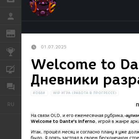
РАБОТА
REN
ЖУРНАЛ
01.07.2025
КОНКУРСЫ
Welcome to Dan
КУРСЫ
Дневники разр
ФОРУМ
ХОББИ
WIP ИГРА (РАБОТА В ПРОГРЕССЕ)
RU
Русский
П
На связи OLD, и его ежемесячная рубрика,
аутиз
Welcome to Dante's Inferno
, игрой в жанре ар
Итак, прошёл месяц и согласно плану я уже дол
было. Я опять застрял в своем бесконечном стре