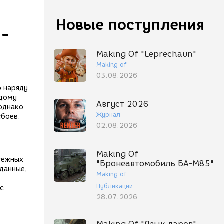
Новые поступления
-
Making Of "Leprechaun"
Making of
03.08.2026
о наряду
ждому
Август 2026
 однако
Журнал
сбоев.
02.08.2026
Making Of
тёжных
"Бронеавтомобиль БА-М85"
 данные,
Making of
Публикации
 с
28.07.2026