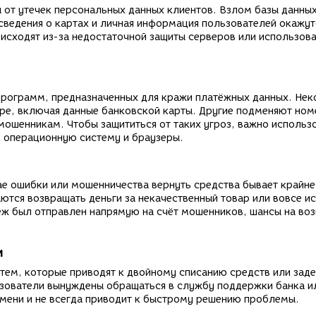
ы от утечек персональных данных клиентов. Взлом базы данны
сведения о картах и личная информация пользователей окажут
исходят из-за недостаточной защиты серверов или использов
программ, предназначенных для кражи платёжных данных. Не
туре, включая данные банковской карты. Другие подменяют но
 мошенникам. Чтобы защититься от таких угроз, важно использ
 операционную систему и браузеры.
ае ошибки или мошенничества вернуть средства бывает крайне
ются возвращать деньги за некачественный товар или вовсе и
ёж был отправлен напрямую на счёт мошенников, шансы на во
и
стем, которые приводят к двойному списанию средств или зад
ьзователи вынуждены обращаться в службу поддержки банка и
емени и не всегда приводит к быстрому решению проблемы.