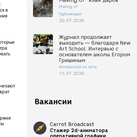
Making Of "Язык даров"
х
Making of
ся в
Публикации
ания
20.07.2026
Журнал продолжает
которые
выходить — благодаря New
мера
Art School. Интервью с
овать
основателем школы Егором
Гришиным
Интересное из сети
15.07.2026
счезают
зврат
Вакансии
ержке
ли
Carrot Broadcast
Стажер 2d-аниматора
оперативной графики