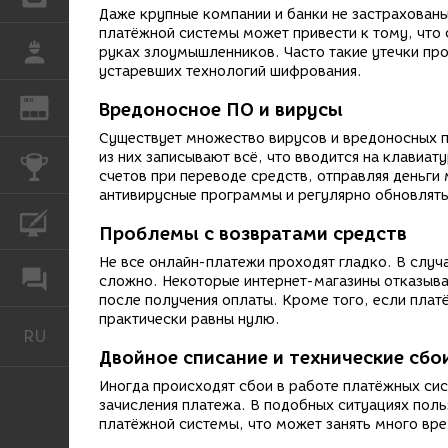
Даже крупные компании и банки не застрахован
платёжной системы может привести к тому, что 
РАБОТА
руках злоумышленников. Часто такие утечки про
устаревших технологий шифрования.
REN
ЖУРНАЛ
Вредоносное ПО и вирусы
Существует множество вирусов и вредоносных 
из них записывают всё, что вводится на клавиа
КОНКУРСЫ
счетов при переводе средств, отправляя деньги
антивирусные программы и регулярно обновлять
КУРСЫ
Проблемы с возвратами средств
Не все онлайн-платежи проходят гладко. В случ
ФОРУМ
сложно. Некоторые интернет-магазины отказыва
после получения оплаты. Кроме того, если плат
практически равны нулю.
RU
Русский
Двойное списание и технические сбо
Иногда происходят сбои в работе платёжных си
зачисления платежа. В подобных ситуациях пол
платёжной системы, что может занять много вр