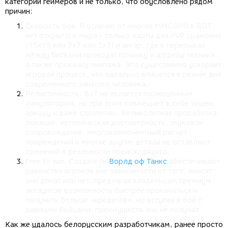
категории геймеров и не только, что обусловлено рядом
причин:
Скорость боя. В отличие от многих MMORPG в ВОТ
нет открытого мира – только карты для PvP сражений
(15х15 или 7х7 или 3х3) и ангар, где в перерывах
между битвами проводят починку и апгрейд техники,
а также прокачку экипажа. Это существенно ускоряет
игровой процесс, что идеально впишется в режим дня
современного занятого человека.
Релистичность. ВоТ не является полноценным
симулятором, но при этом совмещает в себе экшен,
аркаду и даже стратегию. Великолепная проработка
локаций, историческая достоверность, звуковое
сопровождение, многокомпонентный расчет
повреждений и многие другие детали не оставляют
сомнений в реальности происходящего.
Free to win. Создатели
Ворлд оф Танкс
обеспечивают
равенство игроков вне зависимости от того, вносят
они донат или нет, предлагая владельцам премиум
аккаунтов возможность быстрее прокачаться и
получить больше «кредитов», но вступая в бой с
равными бойцами, преимуществ они не получат.
Как же удалось белорусским разработчикам, ранее просто