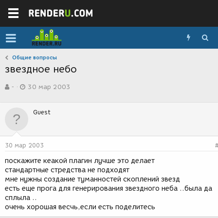
Общие вопросы
звездное небо
А
Д
-
30 мар 2003
в
а
т
т
о
а
Guest
р
с
т
о
е
з
м
д
30 мар 2003
ы
а
н
поскажите кеакой плагин лучше это делает
и
стандартные стредства не подходят
я
мне нужны создание туманностей скоплений звезд
есть еще прога для генерирования звездного неба ..была да
сплыла ..
очень хорошая весчь,если есть поделитесь