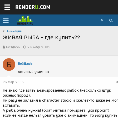
Анимация
ЖИВАЯ РЫБА - где купить??
А
Д
БеЗДарЬ
26 мар 2005
в
а
т
т
о
а
Б
р
с
БеЗДарЬ
т
о
Активный участник
е
з
м
д
ы
а
26 мар 2005
н
Не знаю где взять анимированных рыбок (несколько штук
и
разных пород).
я
Ни разу не залазил в character studio и скелет-то даже не мо
вставить.
А рыба очень нужна! (брат митька помирает, ухи просит)
если ее нигде нельзя урвать уже с анимацией, то могу купить