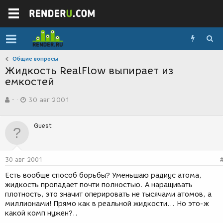
Общие вопросы
Жидкость RealFlow выпирает из
емкостей
А
Д
-
30 авг 2001
в
а
т
т
о
а
Guest
р
с
т
о
е
з
м
д
30 авг 2001
ы
а
н
Есть вообще способ борьбы? Уменьшаю радиус атома,
и
жидкость пропадает почти полностью. А наращивать
я
плотность, это значит оперировать не тысячами атомов, а
миллионами! Прямо как в реальной жидкости... Но это-ж
какой комп нужен?..